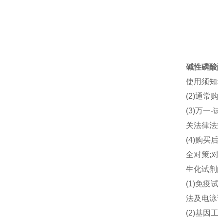
碱性磷酸
使用须知
(2)通
(3)万
关法律法
(4)购
全对策;
生化试剂
(1)免
法及电泳
(2)基