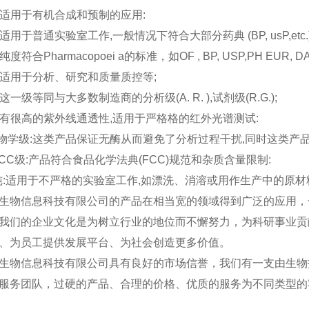
純:适用于有机合成和预制的应用:
:适用于普通实验室工作,一般情况下符合大部分药典 (BP, usP,etc.
纯度符合Pharmacopoei a的标准，如OF , BP, USP,PH EUR, DAB
纯:适用于分析、研究和质量质控等;
:这一级等同与大多数制造商的分析级(A. R. ),试剂级(R.G.);
纯:有很高的紫外线通透性,适用于严格格的红外光谱测试:
生物学级:这类产品保证无酶从而避免了分析过程干扰,同时这类
 FCC级:产品符合食品化学法典(FCC)规范和杂质含量限制:
业纯:适用于不严格的实验室工作,如漂洗、消溶或用作生产中的原材
生物信息科技有限公司的产品在相当宽的领域得到广泛的应用，
我们的企业文化是为树立行业的地位而不懈努力，为科研事业贡
、为员工提供发展平台、为社会创造更多价值。
生物信息科技有限公司具有良好的市场信誉，我们有一支由生物
服务团队，过硬的产品、合理的价格、优质的服务为不同类型的