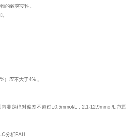
毒物的致突变性。
加。
%）应不大于4% 。
范围内测定绝对偏差不超过±0.5mmol/L，2.1-12.9mmol/L 范围
C分析PAH: