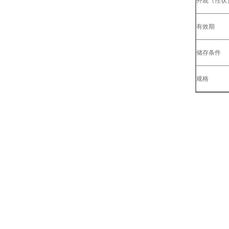
外观（性状
有效期
储存条件
规格