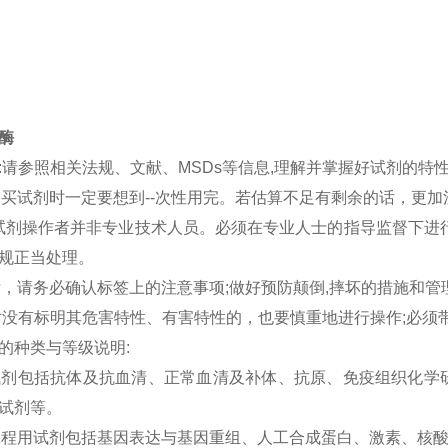
酶
:
请参照相关法规、文献、MSDs等信息,理解并掌握好试剂的特性
常购买试剂时一定要想到--次性用完。若估算不足有剩余的话，更
一-试剂操作者并非专业技术人员。必须在专业人士的指导监督下
规正当处理。
买后，请务必确认标签上的注意事项;做好预防颠倒,摔坏的措施和
对没有标明其危害特性、有害特性的，也要慎重地进行操作;必须
的种类与等级说明:
疫试剂包括抗体及抗血清、正常血清及补体、抗原、免疫组织化
试剂等。
因工程用试剂包括基因表达与基因重组、人工合成蛋白、激素、核