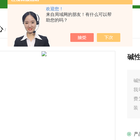
欢迎您！
试盒厂家
小鼠CALP试剂盒
来自局域网的朋友！有什么可以帮
助您的吗？
心
货
/ PRODUCTS
碱
现货
碱
我
费
盒
装
我
免费代测
产
产
盒现货