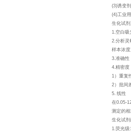
(3)诱
(4)工
生化试剂
1.空白吸
2.分析灵
样本浓度为
3.准确
4.精密度
1）重复
2）批间
5. 线性
在0.05-
测定的相
生化试剂
1.荧光