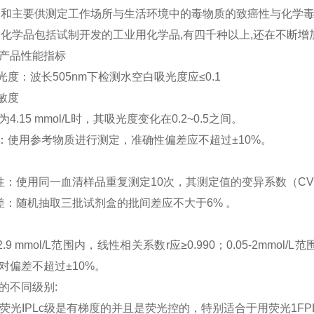
变剂和主要供测定工作场所与生活环境中的毒物质的致癌性与化学
业用化学品包括试制开发的工业用化学品,有四千种以上,还在不断增
产品性能指标
光度：波长505nm下检测水空白吸光度应≤0.1
敏度
4.15 mmol/L时，其吸光度变化在0.2~0.5之间。
性：使用参考物质进行测定，准确性偏差应不超过±10%。
性：使用同一血清样品重复测定10次，其测定值的变异系数（CV
差：随机抽取三批试剂盒的批间差应不大于6% 。
12.9 mmol/L范围内，线性相关系数r应≥0.990；0.05-2mmol/L
对偏差不超过±10%。
的不同级别:
级:荧光IPLc级是有梯度的并且是荧光控的，特别适合于用荧光1FPL