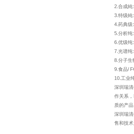
2.合成
3.特级純
4.药典级:
5.分析
6.优级纯
7.光谱
8.分子
9.食品/
10.工
深圳瑞清
作关系，
质的产品
深圳瑞清
售和技术