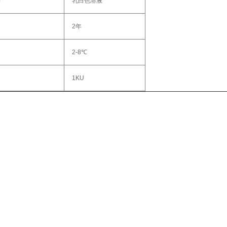
）
乳白色溶液
2年
2-8℃
1KU