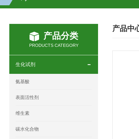
H2O2测试盒
植物脱氢酶(SDHA)测
产品中
人全式钴氨素2(HTSB2)elisa试剂盒现
产品分类
人鞘脂(SPH)elisa试剂盒现货速发
PRODUCTS CATEGORY
人抗卵巢抗体(Anti-OV Ab)elisa试剂盒
生化试剂
人蓝氏贾第虫(GL)elisa试剂盒厂家直销
氨基酸
人膳食纤维(TDF)elisa试剂盒现货
表面活性剂
人疱疹病毒-6型感染(HHV-6)elisa试剂
维生素
人囊尾蚴病抗体(CC Ab)elisa试剂盒
碳水化合物
人胰腺衍生因子(PANDER)elisa试剂