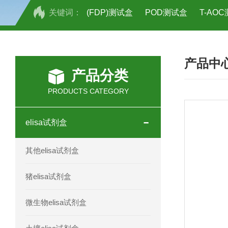
关键词：
(FDP)测试盒
POD测试盒
T-AO
H2O2测试盒
植物脱氢酶(SDHA)测
产品中
人全式钴氨素2(HTSB2)elisa试剂盒现
产品分类
人鞘脂(SPH)elisa试剂盒现货速发
PRODUCTS CATEGORY
人抗卵巢抗体(Anti-OV Ab)elisa试剂盒
elisa试剂盒
人蓝氏贾第虫(GL)elisa试剂盒厂家直销
其他elisa试剂盒
人膳食纤维(TDF)elisa试剂盒现货
猪elisa试剂盒
人疱疹病毒-6型感染(HHV-6)elisa试剂
微生物elisa试剂盒
人囊尾蚴病抗体(CC Ab)elisa试剂盒