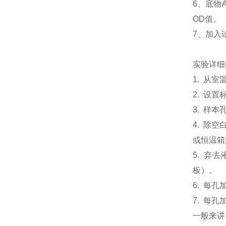
6、底物
OD值。
7、加入
实验详细
1. 从
2. 设
3. 样本
4. 除
或恒温箱温
5. 弃
板）。
6. 每孔
7. 每孔
一般来讲