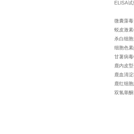
ELIS
微囊藻毒素
蜕皮激素(E
杀白细胞素
细胞色素p
甘薯病毒G
鹿内皮型一
鹿血清淀粉
鹿红细胞膜
双氢睾酮 