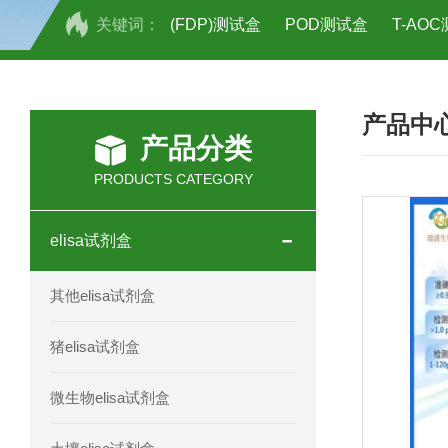
关键词：
(FDP)测试盒
POD测试盒
T-AO
H2O2测试盒
植物脱氢酶(SDHA)测
产品中
人全式钴氨素2(HTSB2)elisa试剂盒现
产品分类
人鞘脂(SPH)elisa试剂盒现货速发
PRODUCTS CATEGORY
人抗卵巢抗体(Anti-OV Ab)elisa试剂盒
elisa试剂盒
人蓝氏贾第虫(GL)elisa试剂盒厂家直销
其他elisa试剂盒
人膳食纤维(TDF)elisa试剂盒现货
猪elisa试剂盒
人疱疹病毒-6型感染(HHV-6)elisa试剂
微生物elisa试剂盒
人囊尾蚴病抗体(CC Ab)elisa试剂盒