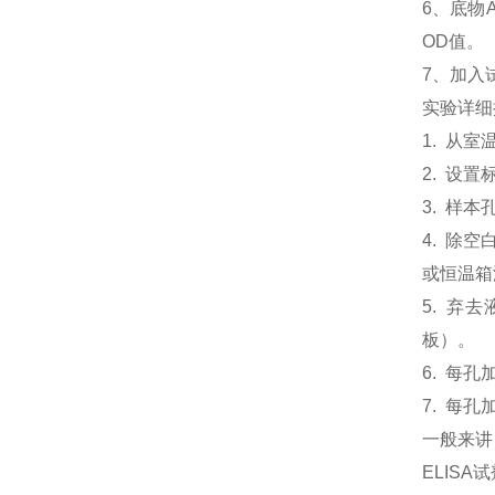
6、
底物
OD值。
7、加入
实验详细
1. 从
2. 设
3. 样本
4. 除
或恒温箱温
5. 弃
板）。
6. 每孔
7. 每孔
一般来讲
ELIS