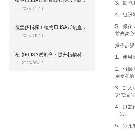
植物ELISA试剂盒核心技术解析：如何实现植物激素、蛋白等目标物的高特异性检测？
3、细胞
2025-11-11
4、组织
5、保存
覆盖多指标！植物ELISA试剂盒，适配脱落酸、生长素、植保素等检测需求
前先离心
2025-10-11
操作步骤
植物ELISA试剂盒：提升植物科学研究效率的关键工具
1、
使用
2025-09-15
2、根据
用复孔的
3、加入
37℃温育
4、甩去
一次。
5、每孔