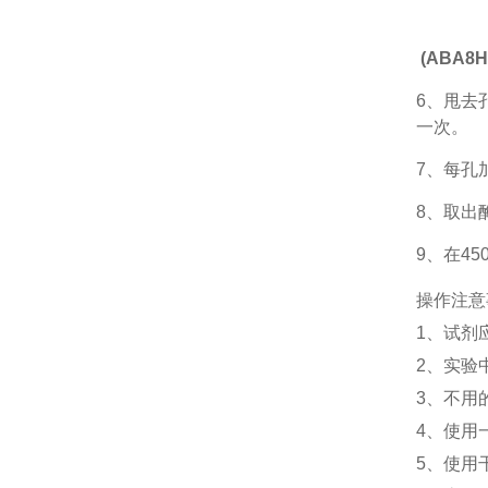
(ABA8
6、甩去
一次。
7、每孔
8、取出
9、在4
操作注意
1、
试剂
2、
实验
3、
不用
4、
使用
5、
使用