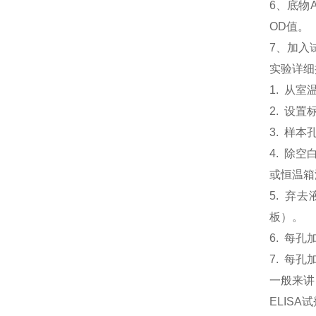
6、
底物
OD值。
7、加入
实验详细
1. 从
2. 设
3. 样本
4. 除
或恒温箱温
5. 弃
板）。
6. 每孔
7. 每孔
一般来讲
ELIS