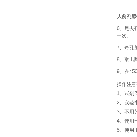
人前列腺特
6、甩去
一次。
7、每孔
8、取出
9、在4
操作注意
1、
试剂
2、
实验
3、
不用
4、
使用
5、
使用