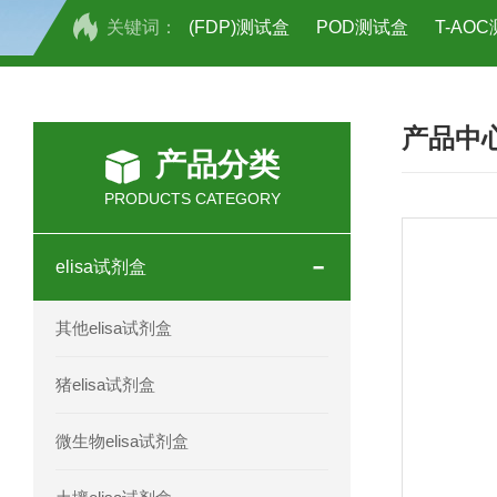
关键词：
(FDP)测试盒
POD测试盒
T-AO
H2O2测试盒
植物脱氢酶(SDHA)测
产品中
人全式钴氨素2(HTSB2)elisa试剂盒现
产品分类
人鞘脂(SPH)elisa试剂盒现货速发
PRODUCTS CATEGORY
人抗卵巢抗体(Anti-OV Ab)elisa试剂盒
elisa试剂盒
人蓝氏贾第虫(GL)elisa试剂盒厂家直销
其他elisa试剂盒
人膳食纤维(TDF)elisa试剂盒现货
猪elisa试剂盒
人疱疹病毒-6型感染(HHV-6)elisa试剂
微生物elisa试剂盒
人囊尾蚴病抗体(CC Ab)elisa试剂盒