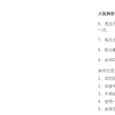
大鼠胸肾表
6、甩去
一次。
7、每孔
8、取出
9、在4
操作注意
1、
试剂
2、
实验
3、
不用
4、
使用
5、
使用