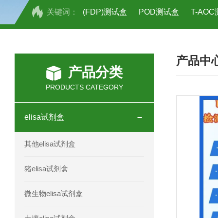
关键词：
(FDP)测试盒
POD测试盒
T-AO
H2O2测试盒
植物脱氢酶(SDHA)测
产品中
人全式钴氨素2(HTSB2)elisa试剂盒现
产品分类
人鞘脂(SPH)elisa试剂盒现货速发
PRODUCTS CATEGORY
人抗卵巢抗体(Anti-OV Ab)elisa试剂盒
elisa试剂盒
人蓝氏贾第虫(GL)elisa试剂盒厂家直销
其他elisa试剂盒
人膳食纤维(TDF)elisa试剂盒现货
猪elisa试剂盒
人疱疹病毒-6型感染(HHV-6)elisa试剂
微生物elisa试剂盒
人囊尾蚴病抗体(CC Ab)elisa试剂盒