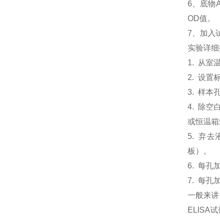
6、
底物
OD值。
7、加入
实验详细
1. 从
2. 设
3. 样本
4. 除
或恒温箱温
5. 弃
板）。
6. 每孔
7. 每孔
一般来讲
ELIS