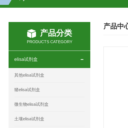
H2O2测试盒
植物脱氢酶(SDHA)测
产品中
人全式钴氨素2(HTSB2)elisa试剂盒现
产品分类
人鞘脂(SPH)elisa试剂盒现货速发
PRODUCTS CATEGORY
人抗卵巢抗体(Anti-OV Ab)elisa试剂盒
elisa试剂盒
人蓝氏贾第虫(GL)elisa试剂盒厂家直销
其他elisa试剂盒
人膳食纤维(TDF)elisa试剂盒现货
猪elisa试剂盒
人疱疹病毒-6型感染(HHV-6)elisa试剂
微生物elisa试剂盒
人囊尾蚴病抗体(CC Ab)elisa试剂盒
土壤elisa试剂盒
人胰腺衍生因子(PANDER)elisa试剂