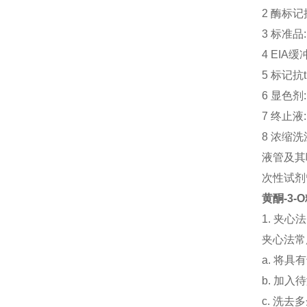
2 酶标记抗
3 标准品:
4 EIA缓冲
5 标记抗t
6 显色剂:
7 终止液: 
8 浓缩洗涤
液管及其吸
次性试剂
黄酮-3-
1. 夹心
夹心法常
a. 将具
b. 加
c. 洗