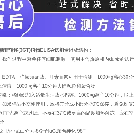
O糖苷转移(3GT)植物ELISA试剂盒
组成结构：
：操作过程中避免任何细胞刺激。使用不含热原和内du素的试管。
：EDTA、柠檬suan盐、肝素血浆可用于检测。1000×g离心30
上清液：1000×g离心10分钟去除颗粒和聚合物。
匀浆：将组织加入适量生理盐水捣碎。1000×g离心10分钟，取
：如果样品不立即使用，应将其分成小部分-70℃保存，避免反
测前先离心或过滤。不要在37℃或更高的温度加热解冻。应在
分
板: 抗小鼠白介素-6兔子IgG,亲合纯化 96T