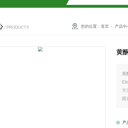
试盒厂家
小鼠CALP试剂盒
心
货
您的位置：
首页
-
产品中
/ PRODUCTS
黄酮
现货
黄
E
方
盒
因
用
免费代测
毒
产
盒现货