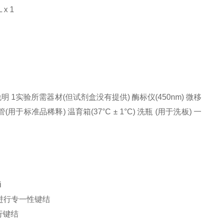
x 1
1 操作说明 1实验所需器材(但试剂盒没有提供) 酶标仪(450nm) 微移
(用于标准品稀释) 温育箱(37°C ± 1°C) 洗瓶 (用于洗板) 一
i
进行专一性键结
行键结