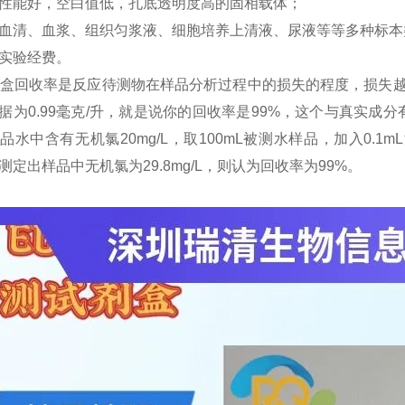
性能好，空白值低，孔底透明度高的固相载体；
血清、血浆、组织匀浆液、细胞培养上清液、尿液等等多种标本
实验经费。
a试剂盒回收率是反应待测物在样品分析过程中的损失的程度，损失
据为0.99毫克/升，就是说你的回收率是99%，这个与真实
品水中含有无机氯20mg/L，取100mL被测水样品，加入0.1
测定出样品中无机氯为29.8mg/L，则认为回收率为99%。