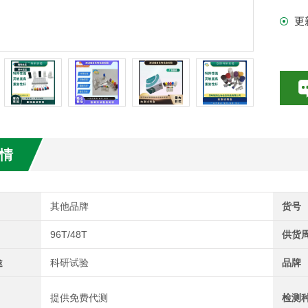
更
试剂盒
情
其他品牌
货号
96T/48T
供货
途
科研试验
品牌
提供免费代测
检测