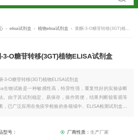
心
-
elisa试剂盒
-
植物elisa试剂盒
-
黄酮-3-O糖苷转移(3GT)植物ELISA试剂盒
-3-O糖苷转移(3GT)植物ELISA试剂盒
酮-3-O糖苷转移(3GT)植物ELISA试剂盒
lisa生物试验是一种敏感性高，特异性强，重复性好的实验诊断
法。由于其试剂稳定、易保存，操作简便，结果判断较客观等
素，已广泛应用在免疫学检验的各领域中。ELISA检测试剂盒适
于体外定性检测人血清或血浆中的抗人类戊型肝炎（HEV）病
 IgM 抗体ELISA检测。
品型号：
厂商性质：
生产厂家