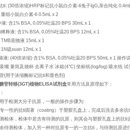
ti: (30倍浓缩)HRP标记抗小鼠白介素-6兔子IgG,亲合纯化 0.4mL 
 重组小鼠白介素-6 0.5mL x 2
液: 含1% BSA, 0.05%吐温20 BPS 30mL x 1
i稀释液: 含1% BSA, 0.05%吐温20 BPS 12mL x 1
 TMB底物液 15mL x 1
1N硫suan 12mL x 1
液: (40倍浓缩) 含1% BSA, 0.05%吐温20 BPS 50mL x 
嘴 量筒及烧杯 去离子水 冰箱(4°C) 坐标纸(log/log) 吸水纸 试管
管(用于浓缩酶标记抗ti和显色剂)
O糖苷转移(3GT)植物ELISA试剂盒
常用方法及原理如下：
法：
用于检测大分子抗原，一般的操作步骤为:
有专一性的抗ti固著（coating）于塑胶孔盘上，完成后洗去多余抗t
入待测检体，检体中若含有待测的抗原，则其会与塑胶孔盘上的抗ti
去多余待测检体，加入另一种对抗原专一的一次抗ti，与待测抗原进