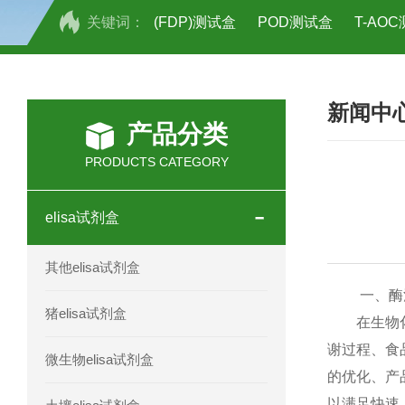
关键词：
(FDP)测试盒
POD测试盒
T-AO
H2O2测试盒
植物脱氢酶(SDHA)测
新闻中
人全式钴氨素2(HTSB2)elisa试剂盒现
产品分类
人鞘脂(SPH)elisa试剂盒现货速发
PRODUCTS CATEGORY
人抗卵巢抗体(Anti-OV Ab)elisa试剂盒
elisa试剂盒
人蓝氏贾第虫(GL)elisa试剂盒厂家直销
其他elisa试剂盒
人膳食纤维(TDF)elisa试剂盒现货
一、酶活
猪elisa试剂盒
在生物化学
人疱疹病毒-6型感染(HHV-6)elisa试剂
谢过程、食
微生物elisa试剂盒
的优化、产
人囊尾蚴病抗体(CC Ab)elisa试剂盒
以满足快速