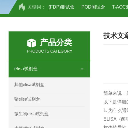
关键词：
(FDP)测试盒
POD测试盒
T-AO
H2O2测试盒
植物脱氢酶(SDHA)测
技术文
人全式钴氨素2(HTSB2)elisa试剂盒现
产品分类
人鞘脂(SPH)elisa试剂盒现货速发
PRODUCTS CATEGORY
人抗卵巢抗体(Anti-OV Ab)elisa试剂盒
elisa试剂盒
人蓝氏贾第虫(GL)elisa试剂盒厂家直销
其他elisa试剂盒
人膳食纤维(TDF)elisa试剂盒现货
简单来说：
猪elisa试剂盒
以下是详细
人疱疹病毒-6型感染(HHV-6)elisa试剂
1. 为什么
微生物elisa试剂盒
ELISA
人囊尾蚴病抗体(CC Ab)elisa试剂盒
抗体特异性