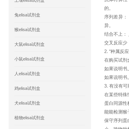
土壤elisa试剂盒
人胰腺衍生因子(PANDER)elisa试剂
的。
兔elisa试剂盒
序列差异：
人髓系细胞触发受体-1(TREM-1)elisa
异。
猴elisa试剂盒
结合不上：
交叉反应少
大鼠elisa试剂盒
2. “种属反
小鼠elisa试剂盒
在购买试剂盒前
如果说明书上
人elisa试剂盒
如果说明书上
3. 有没有
鸡elisa试剂盒
在某些特殊
犬elisa试剂盒
蛋白同源性
能能检测猴
植物elisa试剂盒
保守序列蛋白：