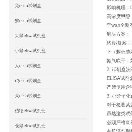
兔elisa试剂盒
影响机理：
人髓系细胞触发受体-1(TREM-1)elisa
高浓度甲醇
猴elisa试剂盒
至wan全测
解决方案：
大鼠elisa试剂盒
稀释/复溶
小鼠elisa试剂盒
下（越低越好
氮气吹干：
人elisa试剂盒
2. 试剂盒
ELISA
鸡elisa试剂盒
严禁使用含
犬elisa试剂盒
3. 小分
对于检测某
植物elisa试剂盒
虽然这类试
必须严格查
仓鼠elisa试剂盒
有机溶剂耐