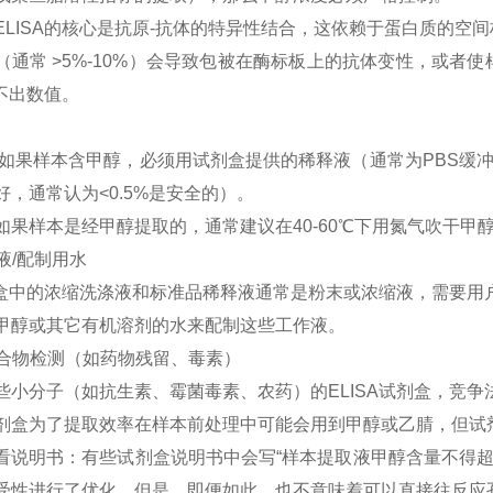
ELISA的核心是抗原-抗体的特异性结合，这依赖于蛋白质的空
试剂盒
（通常 >5%-10%）会导致包被在酶标板上的抗体变性，或者
不出数值。
：如果样本含甲醇，必须用试剂盒提供的稀释液（通常为PBS缓冲
，通常认为<0.5%是安全的）。
如果样本是经甲醇提取的，通常建议在40-60℃下用氮气吹干甲
洗液/配制用水
试剂盒中的浓缩洗涤液和标准品稀释液通常是粉末或浓缩液，需要
甲醇或其它有机溶剂的水来配制这些工作液。
子化合物检测（如药物残留、毒素）
些小分子（如抗生素、霉菌毒素、农药）的ELISA试剂盒，竞争
剂盒为了提取效率在样本前处理中可能会用到甲醇或乙腈，但试剂
看说明书：有些试剂盒说明书中会写“样本提取液甲醇含量不得超过
受性进行了优化。但是，即便如此，也不意味着可以直接往反应