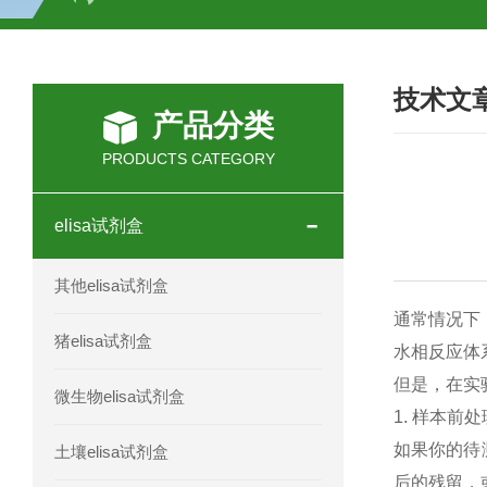
H2O2测试盒
植物脱氢酶(SDHA)测
技术文
人全式钴氨素2(HTSB2)elisa试剂盒现
产品分类
人鞘脂(SPH)elisa试剂盒现货速发
PRODUCTS CATEGORY
人抗卵巢抗体(Anti-OV Ab)elisa试剂盒
elisa试剂盒
人蓝氏贾第虫(GL)elisa试剂盒厂家直销
其他elisa试剂盒
人膳食纤维(TDF)elisa试剂盒现货
通常情况下
猪elisa试剂盒
水相反应体
人疱疹病毒-6型感染(HHV-6)elisa试剂
但是，在实
微生物elisa试剂盒
1. 样本前
人囊尾蚴病抗体(CC Ab)elisa试剂盒
如果你的待
土壤elisa试剂盒
人胰腺衍生因子(PANDER)elisa试剂
后的残留，