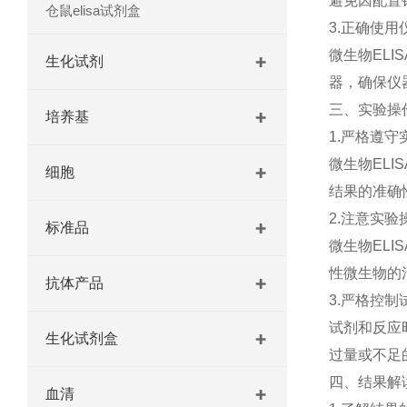
避
免
因
配置
仓鼠elisa试剂盒
3
.
正确
使用
微
生
物
EL
IS
生化试剂
器
，
确
保
仪
三
、
实
验
操
培养基
1
.
严
格
遵
守
微
生
物
EL
IS
细胞
结果
的
准
确
2
.
注意
实
验
标准品
微
生
物
EL
IS
性
微
生
物
的
抗体产品
3
.
严
格
控
制
试
剂
和
反
应
生化试剂盒
过
量
或
不
足
四
、
结果
解
血清