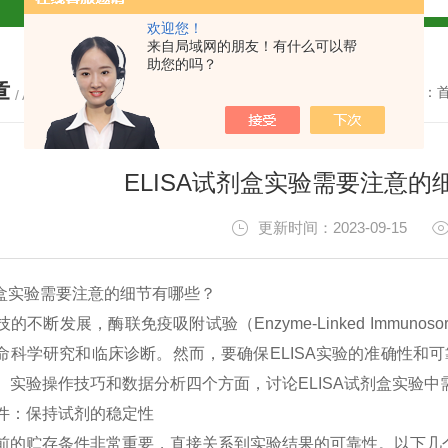
欢迎您！
试盒厂家
小鼠CALP试剂盒
来自局域网的朋友！有什么可以帮
助您的吗？
章
货
您的位置：
/ ARTICLE
ELISA试剂盒实验需要注意
现货
更新时间：2023-09-15
盒
实
验
需要
注意
的
细
节
有
哪
些
？
技
的
不
断
发
展
，
酶
联
免
疫
吸
附
试
验
（
En
zym
e
-
Linked
Imm
unos
o
盒
命
科
学
研
究
和
临
床
诊
断
。
然
而
，
要
确
保
EL
ISA
实
验
的
准
确
性
和
可
、
实
验
操作
技
巧
和
数据
分
析
四
个
方
面
，
讨
论
EL
ISA
试
剂
盒
实
验
中
免费代测
件
：
保
持
试
剂
的
稳
定
性
盒现货
前
的
贮
存
条件
非
常
重
要
，
直
接
关
系
到
实
验
结果
的
可
靠
性
。
以下
几