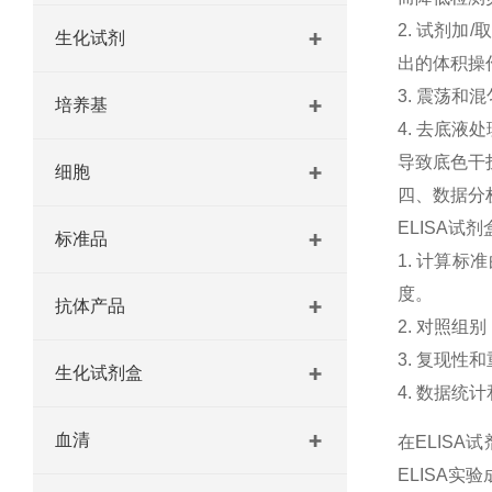
2
.
试
剂
加
/
生化试剂
出
的
体
积
操
3
.
震
荡
和
混
培养基
4
.
去
底
液
处
导
致
底
色
干
细胞
四
、
数据
分
EL
ISA
试
剂
标准品
1
.
计
算
标
准
度
。
抗体产品
2
.
对
照
组
别
3
.
复
现
性
和
生化试剂盒
4
.
数据
统
计
血清
在ELIS
ELISA