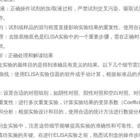
取
液
：
正确
操作
试
剂
的
加
/
取
液
过
程
，
严
禁
试
剂
交
叉
污
染
。
吸
取
试
作
。
匀
：
试
剂
或
样
品
的
混
匀
程
度
直
接
影
响
实
验
结果
的
重
复
性
。
使用
合
理
：
去
除
底
物
底
色
是
EL
ISA
实
验
中
的
一个
重
要
步
骤
，
需
在
正确
时
扰
。
析
：
正确
处理
和
解
读
结果
盒
实
验
的
最
终
目
的
是
得
到
准
确
且
有
意
义
的
结果
。
以下
几
个
细
节
需
曲
线
：
使用
EL
ISA
实
验
仪
器
的
软
件
或
手
动
计
算
，
根
据
标
准
品
的
：
设置
合
适
的
对
照
组
别
，
如
阴
性
对
照
、
阳
性
对
照
和
空
白
对
照
。
对
重
复
性
：
进行
多
次
重
复
实
验
，
计
算
实
验
结果
的
变
异
系
数
（
Coeffic
和
分
析
：
根
据
实
验
设计
和
目
的
，
使用
合
适
的
统
计
方法
进行
数据
分
A试剂盒实验中，注意这些细节能够提高实验的准确性和可靠性
实验成功实施的关键。在进行ELISA实验之前，熟悉试剂盒的操