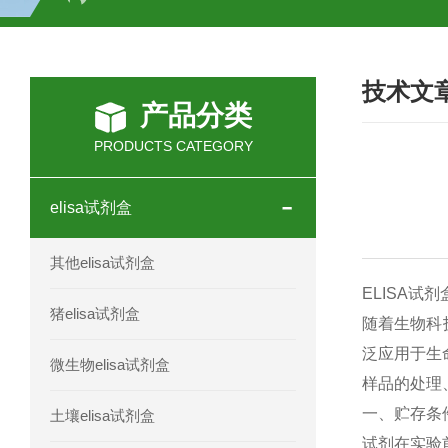
H2O2测试盒
植物脱氢酶(SDHA)测
技术文
人全式钴氨素2(HTSB2)elisa试剂盒现
产品分类
人鞘脂(SPH)elisa试剂盒现货速发
PRODUCTS CATEGORY
人抗卵巢抗体(Anti-OV Ab)elisa试剂盒
elisa试剂盒
人蓝氏贾第虫(GL)elisa试剂盒厂家直销
其他elisa试剂盒
人膳食纤维(TDF)elisa试剂盒现货
EL
ISA
试
剂
猪elisa试剂盒
随
着
生
物
科
人疱疹病毒-6型感染(HHV-6)elisa试剂
泛
应
用
于
生
微生物elisa试剂盒
样
品
的
处理
人囊尾蚴病抗体(CC Ab)elisa试剂盒
一
、
贮
存
条
土壤elisa试剂盒
人胰腺衍生因子(PANDER)elisa试剂
试
剂
在
实
验