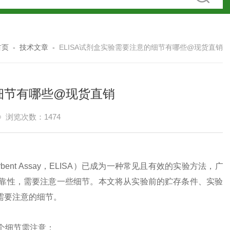
首页
-
技术文章
-
ELISA试剂盒实验需要注意的细节有哪些@现货直销
的细节有哪些@现货直销
浏览次数：1474
rb
ent
Ass
ay
，
EL
ISA
）
已
成
为
一
种
常
见
且
有效
的
实
验
方法
，
广
靠
性
，
需要
注意
一
些
细
节
。
本
文
将
从
实
验
前
的
贮
存
条件
、
实
验
需要
注意
的
细
节
。
个
细
节
需
注意
：