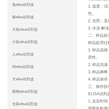
兔elisa试剂盒
1
.
温
度
：
试
人髓系细胞触发受体-1(TREM-1)elisa
性
。
猴elisa试剂盒
2
.
光
照
：
某
3
.
冷
冻
-
解
冻
大鼠elisa试剂盒
二
、
样
品
处
小鼠elisa试剂盒
样
品
处理
过
1
.
样
品
选择
人elisa试剂盒
异
性
。
2
.
样
品
洗
涤
鸡elisa试剂盒
3
.
样
品
稀
释
犬elisa试剂盒
4
.
样
品
保存
三
、
操作
技
植物elisa试剂盒
EL
ISA
试
剂
1
.
反
应
时间
仓鼠elisa试剂盒
而
降
低
检
测