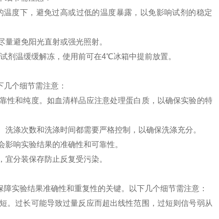
的
温
度
下
，
避
免
过
高
或
过
低
的
温
度
暴
露
，
以
免
影
响
试
剂
的
稳
定
尽
量
避
免
阳
光
直
射
或
强
光
照
射
。
试
剂
温
缓
缓
解
冻
，
使用
前
可
在
4
℃
冰
箱
中
提
前
放
置
。
下
几
个
细
节
需
注意
：
靠
性
和
纯
度
。
如
血
清
样
品
应
注意
处理
蛋
白
质
，
以
确
保
实
验
的
特
、
洗
涤
次
数
和
洗
涤
时间
都
需要
严
格
控
制
，
以
确
保
洗
涤
充
分
。
会
影
响
实
验
结果
的
准
确
性
和
可
靠
性
。
，
宜
分
装
保存
防
止
反
复
受
污
染
。
保
障
实
验
结果
准
确
性
和
重
复
性
的
关
键
。
以下
几
个
细
节
需
注意
：
短
。
过
长
可能
导
致
过
量
反
应
而
超
出
线
性
范
围
，
过
短
则
信
号
弱
从