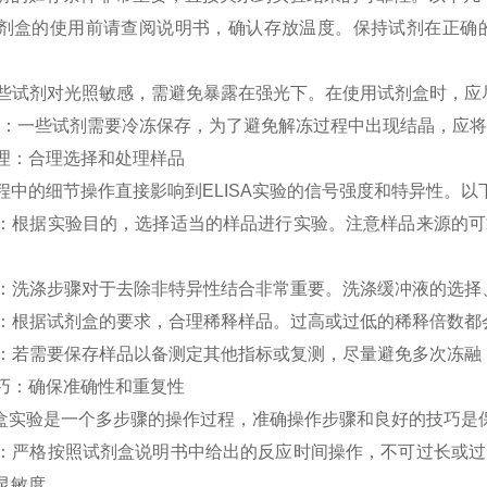
剂
盒
的
使用
前
请
查
阅
说明
书
，
确认
存
放
温
度
。
保
持
试
剂
在
正确
试剂盒
些
试
剂
对
光
照
敏
感
，
需
避
免
暴
露
在
强
光
下
。
在
使用
试
剂
盒
时
，
应
：
一
些
试
剂
需要
冷
冻
保存
，
为
了
避
免
解
冻
过
程
中
出
现
结
晶
，
应
将
理
：
合
理
选择
和
处理
样
品
程
中
的
细
节
操作
直
接
影
响
到
EL
ISA
实
验
的
信
号
强
度
和
特
异
性
。
以
：
根
据
实
验
目
的
，
选择
适
当
的
样
品
进行
实
验
。
注意
样
品
来源
的
可
：
洗
涤
步
骤
对
于
去
除
非
特
异
性
结
合
非
常
重
要
。
洗
涤
缓
冲
液
的
选择
：
根
据
试
剂
盒
的
要
求
，
合
理
稀
释
样
品
。
过
高
或
过
低
的
稀
释
倍
数
都
：
若
需要
保存
样
品
以
备
测
定
其他
指
标
或
复
测
，
尽
量
避
免
多
次
冻
融
巧
：
确
保
准
确
性
和
重
复
性
盒
实
验
是
一个
多
步
骤
的
操作
过
程
，
准
确
操作
步
骤
和
良
好
的
技
巧
是
：
严
格
按
照
试
剂
盒
说明
书
中
给
出
的
反
应
时间
操作
，
不
可
过
长
或
过
灵
敏
度
。