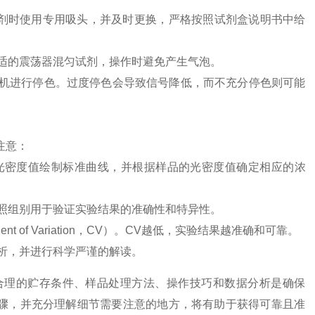
剂
时
使用
专
用
吸
头
，并
及
时
更
换
，
严
格
按
照
试
剂
盒
说明
书
中
给
适
的
震
荡
器
混
匀
试
剂
，
操作
时
避
免
产
生
气
泡
。
机
进行
停
色
。
过
度
停
色
会
导
致
信
号
降
低
，
而
不
充
分
停
色
则
可能
注意
：
光
密
度
值
绘
制
标
准
曲
线
，并
根
据
样
品
的
光
密
度
值
确定
相
应
的
浓
照
组
别
用
于
验证
实
验
结果
的
准
确
性
和
特
异
性
。
ient
of
Variation
，
CV
）。
CV
越
低
，
实
验
结果
越
准
确
和
可
靠
。
析
，并
进行
科
学
严
谨
的
解
读
。
。合理的贮存条件、样品处理方法、操作技巧和数据分析是确保
作步骤，并充分理解细节需要注意的地方，将有助于获得可靠且准